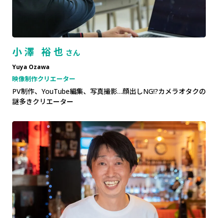
小澤 裕也
さん
Yuya Ozawa
映像制作クリエーター
PV制作、YouTube編集、写真撮影…顔出しNG!?カメラオタクの
謎多きクリエーター