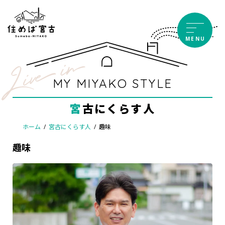
コ
ナ
ン
ビ
テ
ゲ
MENU
ン
ー
ツ
シ
へ
ョ
ス
ン
MY MIYAKO STYLE
キ
に
ッ
移
宮古にくらす人
プ
動
ホーム
宮古にくらす人
趣味
趣味