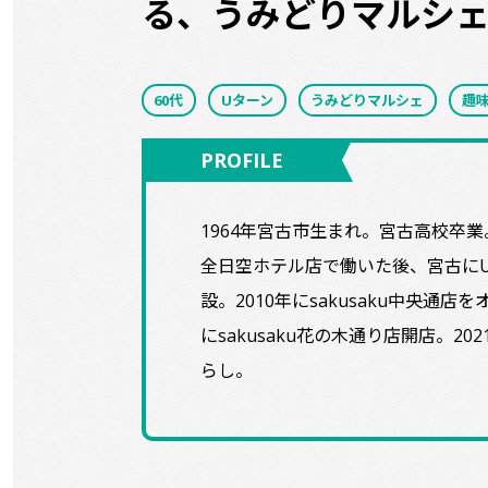
る、うみどりマルシ
60代
Uターン
うみどりマルシェ
趣
PROFILE
1964年宮古市生まれ。宮古高校卒
全日空ホテル店で働いた後、宮古に
設。2010年にsakusaku中央通
にsakusaku花の木通り店開店。
らし。