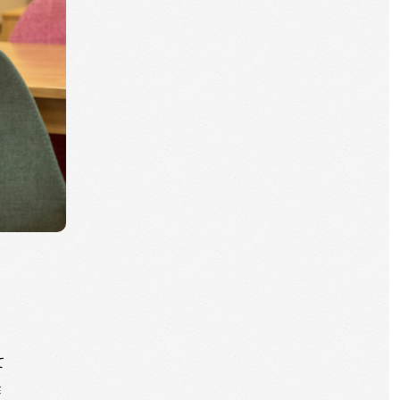
ま
て
作