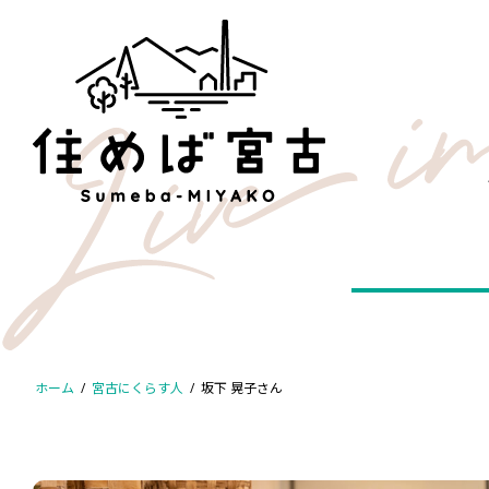
コ
ナ
ン
ビ
テ
ゲ
ン
ー
ツ
シ
へ
ョ
ス
ン
キ
に
ッ
移
プ
動
ホーム
宮古にくらす人
坂下 晃子さん