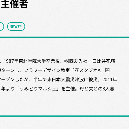
ェ主催者
味
雑貨店
業。1987年東北学院大学卒業後、㈱西友入社。日比谷花壇
Uターンし、フラワーデザイン教室「花スタジオA」開
店をオープンしたが、半年で東日本大震災津波に被災。2011年
2021年より「うみどりマルシェ」を主催。母と夫との3人暮