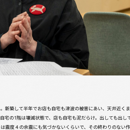
ね。新築して半年でお店も自宅も津波の被害にあい、天井近く
自宅の1階は壊滅状態で、店も自宅も泥だらけ。出しても出し
きは震度４の余震にも気づかないくらいで、その終わりのない