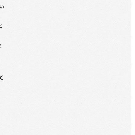
い
化
と
被
て
と