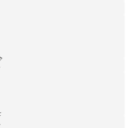
や
ン
て
。