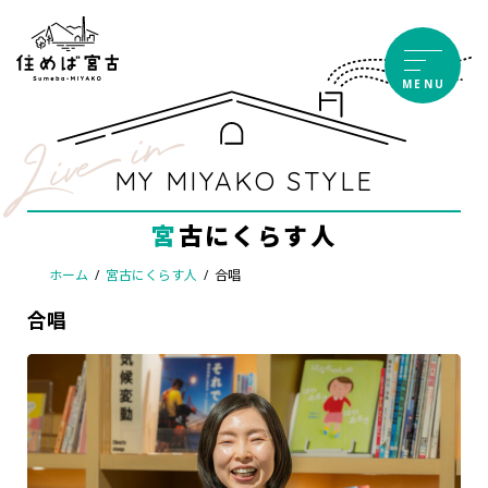
コ
ナ
ン
ビ
テ
ゲ
MENU
ン
ー
ツ
シ
へ
ョ
ス
ン
MY MIYAKO STYLE
キ
に
ッ
移
宮古にくらす人
プ
動
ホーム
宮古にくらす人
合唱
合唱