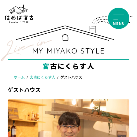
コ
ナ
ン
ビ
テ
ゲ
MENU
ン
ー
ツ
シ
へ
ョ
ス
ン
MY MIYAKO STYLE
キ
に
ッ
移
宮古にくらす人
プ
動
ホーム
宮古にくらす人
ゲストハウス
ゲストハウス