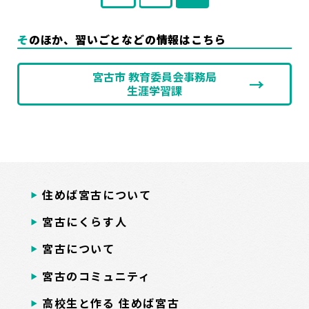
定
定
ペ
ペ
稿
ー
ー
ジ
ジ
の
そのほか、習いごとなどの情報はこちら
ペ
宮古市 教育委員会事務局
生涯学習課
ー
ジ
送
り
住めば宮古について
宮古にくらす人
宮古について
宮古のコミュニティ
高校生と作る 住めば宮古