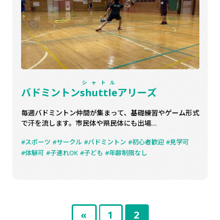
シャトル
バドミントン
shuttle
アリーズ
毎週バドミントン仲間が集まって、基礎練習やゲーム形式
で汗を流します。市民体や県民体にも出場…
スポーツ
サークル
バドミントン
初心者歓迎
見学可
体験可
子連れOK
子ども
年齢制限なし
投
固
固
«
1
2