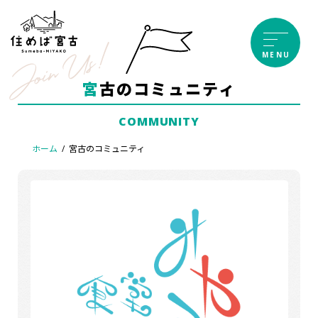
コ
ナ
ン
ビ
テ
ゲ
MENU
ン
ー
ツ
シ
宮古のコミュニティ
へ
ョ
ス
ン
COMMUNITY
キ
に
ッ
移
ホーム
宮古のコミュニティ
プ
動