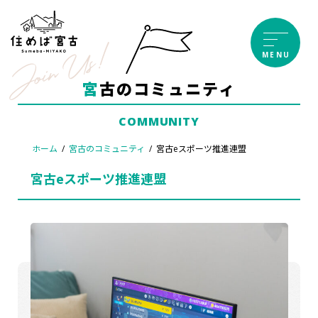
コ
ナ
ン
ビ
テ
ゲ
MENU
ン
ー
ツ
シ
宮古のコミュニティ
へ
ョ
ス
ン
COMMUNITY
キ
に
ッ
移
ホーム
宮古のコミュニティ
宮古eスポーツ推進連盟
プ
動
宮古eスポーツ推進連盟