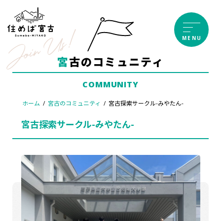
コ
ナ
ン
ビ
テ
ゲ
MENU
ン
ー
ツ
シ
宮古のコミュニティ
へ
ョ
ス
ン
COMMUNITY
キ
に
ッ
移
ホーム
宮古のコミュニティ
宮古探索サークル-みやたん-
プ
動
宮古探索サークル-みやたん-