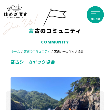
コ
ナ
ン
ビ
テ
ゲ
MENU
ン
ー
ツ
シ
宮古のコミュニティ
へ
ョ
ス
ン
COMMUNITY
キ
に
ッ
移
ホーム
宮古のコミュニティ
宮古シーカヤック協会
プ
動
宮古シーカヤック協会