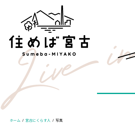
コ
ナ
ン
ビ
テ
ゲ
ン
ー
ツ
シ
へ
ョ
ス
ン
キ
に
ッ
移
プ
動
ホーム
宮古にくらす人
写真