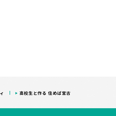
ィ
高校生と作る 住めば宮古