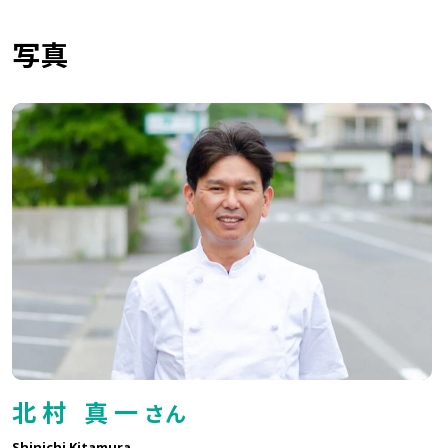
写真
北村 真一
さん
Shinichi Kitamura